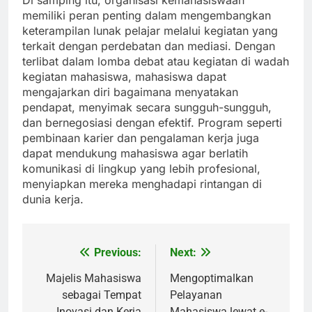
Di samping itu, organisasi kemahasiswaan
memiliki peran penting dalam mengembangkan
keterampilan lunak pelajar melalui kegiatan yang
terkait dengan perdebatan dan mediasi. Dengan
terlibat dalam lomba debat atau kegiatan di wadah
kegiatan mahasiswa, mahasiswa dapat
mengajarkan diri bagaimana menyatakan
pendapat, menyimak secara sungguh-sungguh,
dan bernegosiasi dengan efektif. Program seperti
pembinaan karier dan pengalaman kerja juga
dapat mendukung mahasiswa agar berlatih
komunikasi di lingkup yang lebih profesional,
menyiapkan mereka menghadapi rintangan di
dunia kerja.
Previous:
Next:
Post
navigation
Majelis Mahasiswa
Mengoptimalkan
sebagai Tempat
Pelayanan
Inovasi dan Kerja
Mahasiswa lewat e-