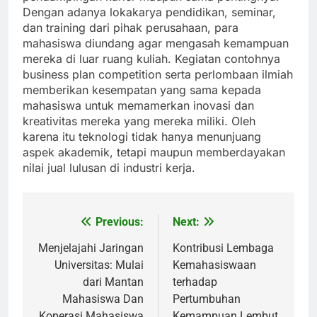
Dengan adanya lokakarya pendidikan, seminar,
dan training dari pihak perusahaan, para
mahasiswa diundang agar mengasah kemampuan
mereka di luar ruang kuliah. Kegiatan contohnya
business plan competition serta perlombaan ilmiah
memberikan kesempatan yang sama kepada
mahasiswa untuk memamerkan inovasi dan
kreativitas mereka yang mereka miliki. Oleh
karena itu teknologi tidak hanya menunjuang
aspek akademik, tetapi maupun memberdayakan
nilai jual lulusan di industri kerja.
Previous:
Next:
Post
navigation
Menjelajahi Jaringan
Kontribusi Lembaga
Universitas: Mulai
Kemahasiswaan
dari Mantan
terhadap
Mahasiswa Dan
Pertumbuhan
Koperasi Mahasiswa
Kemampuan Lembut