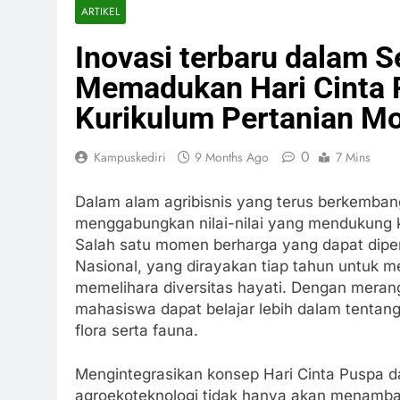
ARTIKEL
Inovasi terbaru dalam S
Memadukan Hari Cinta 
Kurikulum Pertanian M
0
Kampuskediri
9 Months Ago
7 Mins
Dalam alam agribisnis yang terus berkembang 
menggabungkan nilai-nilai yang mendukung k
Salah satu momen berharga yang dapat dipe
Nasional, yang dirayakan tiap tahun untuk 
memelihara diversitas hayati. Dengan merang
mahasiswa dapat belajar lebih dalam tentang 
flora serta fauna.
Mengintegrasikan konsep Hari Cinta Puspa d
agroekoteknologi tidak hanya akan menamba