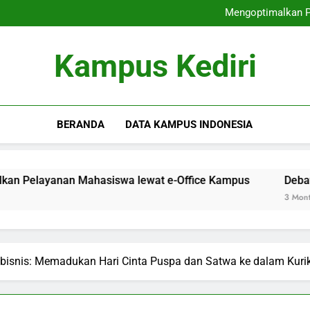
Internasionalisasi Perg
Mengoptimalkan P
Debat: Mem
Majelis Mahasiswa sebaga
Internasionalisasi Perg
Kampus Kediri
Mengoptimalkan P
Debat: Mem
Majelis Mahasiswa sebaga
BERANDA
DATA KAMPUS INDONESIA
 Mahasiswa lewat e-Office Kampus
Debat: Membangun
3 Months Ago
ribisnis: Memadukan Hari Cinta Puspa dan Satwa ke dalam Kur