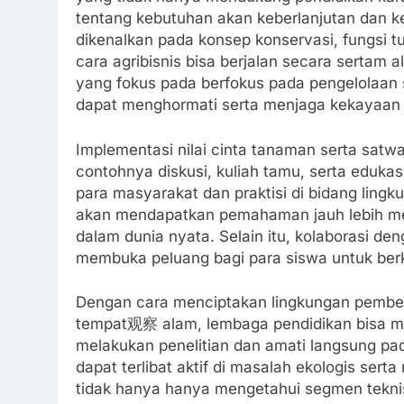
tentang kebutuhan akan keberlanjutan dan k
dikenalkan pada konsep konservasi, fungsi t
cara agribisnis bisa berjalan secara sertam
yang fokus pada berfokus pada pengelolaa
dapat menghormati serta menjaga kekayaan n
Implementasi nilai cinta tanaman serta satwa 
contohnya diskusi, kuliah tamu, serta eduk
para masyarakat dan praktisi di bidang ling
akan mendapatkan pemahaman jauh lebih me
dalam dunia nyata. Selain itu, kolaborasi de
membuka peluang bagi para siswa untuk berk
Dengan cara menciptakan lingkungan pembel
tempat观察 alam, lembaga pendidikan bisa me
melakukan penelitian dan amati langsung pad
dapat terlibat aktif di masalah ekologis se
tidak hanya hanya mengetahui segmen teknis 