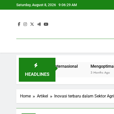
Skip
Saturday, August 8, 2026
9:06:30 AM
to
content
a untuk Zaman Internasional
Mengoptimalkan Pelayanan
3 Months Ago
HEADLINES
Home
Artikel
Inovasi terbaru dalam Sektor Ag